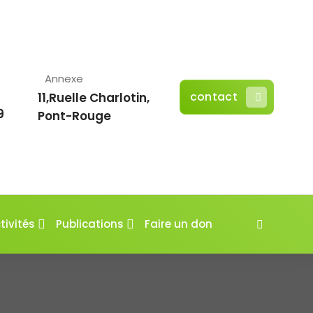
Annexe
contact
11,Ruelle Charlotin,
9
Pont-Rouge
tivités
Publications
Faire un don