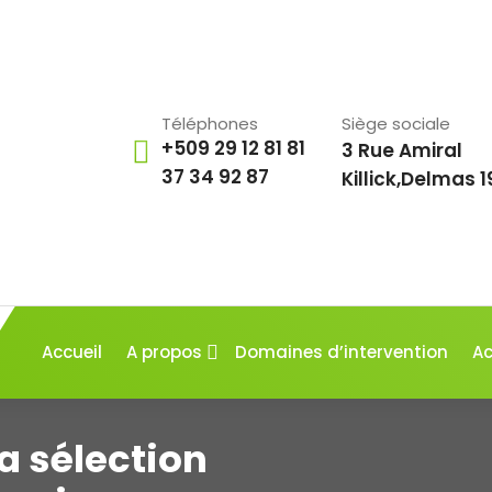
Téléphones
Siège sociale
+509 29 12 81 81
3 Rue Amiral
37 34 92 87
Killick,Delmas 1
Accueil
A propos
Domaines d’intervention
Ac
la sélection