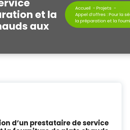
ervice
Accueil
-
Projets
-
ration et la
Appel d’offres : Pour la s
la préparation et la four
chauds aux
tion d’un prestataire de service