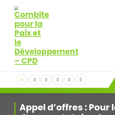
Aller
au
contenu
Pour la Paix et le Développement
Appel d’offres : Pour 