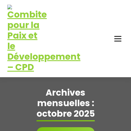
Aller
au
contenu
Pour la Paix et le Développement
Archives
mensuelles :
octobre 2025