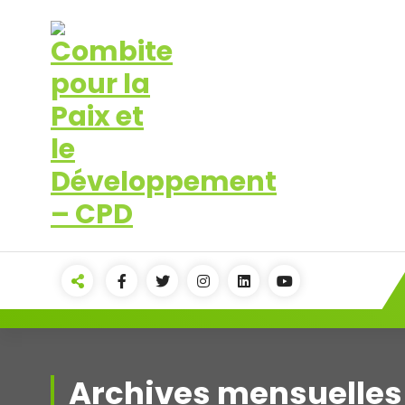
Aller
au
contenu
Pour la Paix et le Développement
Archives mensuelles