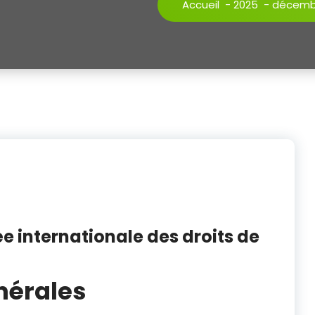
Accueil
-
2025
-
décemb
 internationale des droits de
nérales