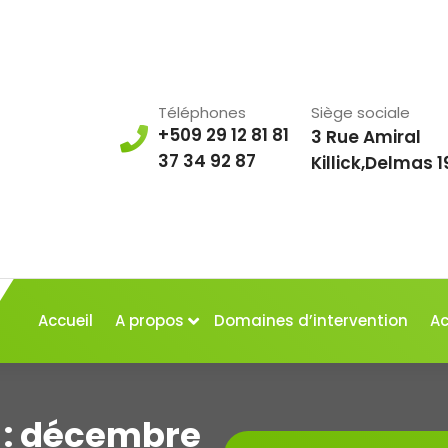
Téléphones
Siège sociale
+509 29 12 81 81
3 Rue Amiral
37 34 92 87
Killick,Delmas 1
Accueil
A propos
Domaines d’intervention
Ac
 : décembre