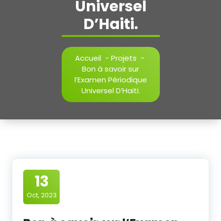
Universel
D’Haiti.
Accueil
-
Projets
-
Bon à savoir sur
l’Examen Périodique
Universel D’Haiti.
13
Oct, 2023