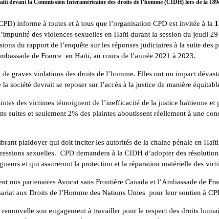
n Haïti devant la Commission Interaméricaine des droits de l’homme (CIDH) lors de la 189
PD) informe à toutes et à tous que l’organisation CPD est invitée à la
1
punité des violences sexuelles en Haïti durant la session du jeudi 29 f
ns du rapport de l’enquête sur les réponses judiciaires à la suite des p
’ambassade de France en Haïti, au cours de l’année 2021 à 2023.
ent de graves violations des droits de l’homme. Elles ont un impact déva
 la société devrait se reposer sur l’accès à la justice de manière équitabl
tes des victimes témoignent de l’inefficacité de la justice haïtienne et 
ans suites et seulement 2% des plaintes aboutissent réellement à une con
ant plaidoyer qui doit inciter les autorités de la chaine pénale en Haïti
agressions sexuelles. CPD demandera à la CIDH d’adopter des résolution
gueurs et qui assureront la protection et la réparation matérielle des vict
ent nos partenaires Avocat sans Frontière Canada et l’Ambassade de Fran
ariat aux Droits de l’Homme des Nations Unies pour leur soutien à CPD
enouvelle son engagement à travailler pour le respect des droits humains