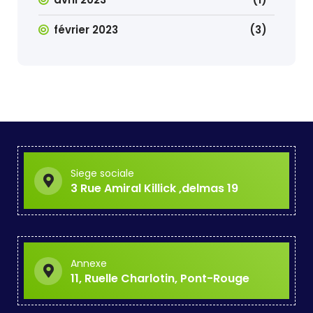
février 2023
(3)
Siege sociale
3 Rue Amiral Killick ,delmas 19
Annexe
11, Ruelle Charlotin, Pont-Rouge