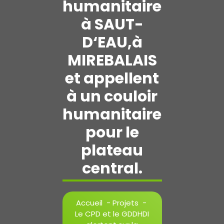
humanitaire
à SAUT-
D‘EAU,à
MIREBALAIS
et appellent
à un couloir
humanitaire
pour le
plateau
central.
Accueil
-
Projets
-
Le CPD et le GDDHDI