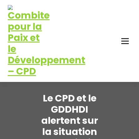
Aller
au
contenu
Pour la Paix et le Développement
Le CPD et le
GDDHDI
alertent sur
la situation