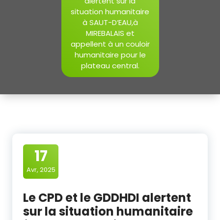
alertent sur la
situation humanitaire
à SAUT-D‘EAU,à
MIREBALAIS et
appellent à un couloir
humanitaire pour le
plateau central.
17
Avr, 2025
Le CPD et le GDDHDI alertent
sur la situation humanitaire