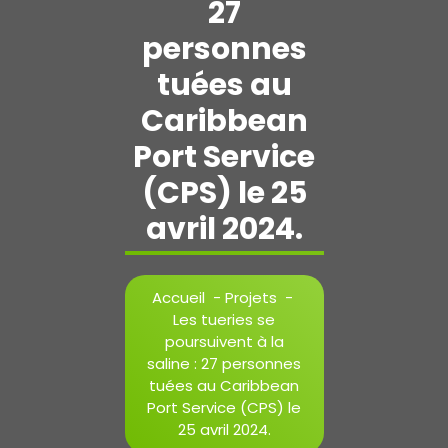
27
personnes
tuées au
Caribbean
Port Service
(CPS) le 25
avril 2024.
Accueil
-
Projets
-
Les tueries se
poursuivent à la
saline : 27 personnes
tuées au Caribbean
Port Service (CPS) le
25 avril 2024.