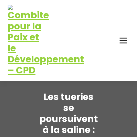
Aller
au
contenu
Pour la Paix et le Développement
Les tueries
se
poursuivent
à la saline :